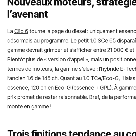
Nouveaux moteurs, stratégie 
l’avenant
La
Clio 6
tourne la page du diesel : uniquement essenc
désormais au programme. Le petit 1.0 SCe 65 disparaît a
gamme devrait grimper et s’afficher entre 21 000 € et 
Bientôt plus de « version d’appel », mais un positionn
termes de moteurs, la gamme s’élève : l’hybride E-Tec
l’ancien 1.6 de 145 ch. Quant au 1.0 TCe/Eco-G, il lais
essence, 120 ch en Eco-G (essence + GPL). À gamme et
prix promet de rester raisonnable. Bref, de la perfor
monte en gamme !
Trois finitions tendance au cœ