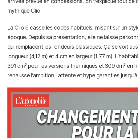
arrivée prévue en concessions, on t’explique tout ce 
mythique
Clio
.
La
Clio 6
casse les codes habituels, misant sur un styl
époque. Depuis sa présentation, elle ne laisse perso
qui remplacent les rondeurs classiques. Ça se voit aus
longueur (4,12 m) et 4 cm en largeur (1,77 m). L’habitabi
391 dm³ pour les versions thermiques et 309 dm³ en
rehausse l’ambition : attente et hype garanties jusqu’