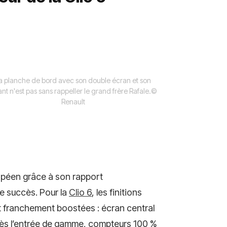
a planche de bord avec son double écran et son
ant n'est pas sans rappeller le grand frère Rafale.
©
Renault
opéen grâce à son rapport
ce succès. Pour la
Clio 6
, les finitions
et franchement boostées : écran central
dès l’entrée de gamme, compteurs 100 %