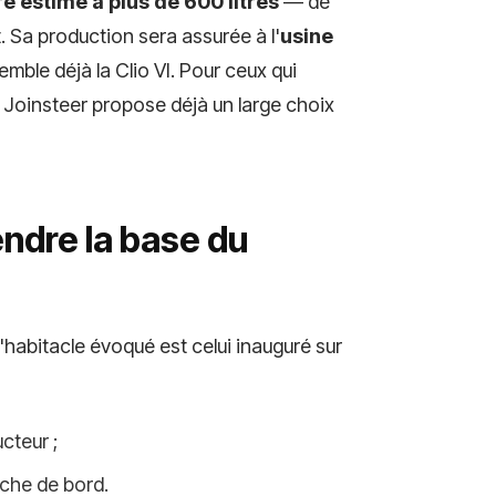
e estimé à plus de 600 litres
— de
. Sa production sera assurée à l'
usine
emble déjà la Clio VI. Pour ceux qui
, Joinsteer propose déjà un large choix
endre la base du
 l'habitacle évoqué est celui inauguré sur
cteur ;
nche de bord.