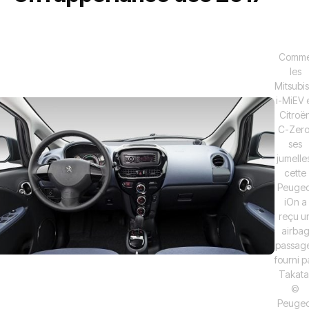
Comm
les
Mitsubis
i-MiEV 
Citroë
C-Zero
ses
jumelle
cette
Peugeo
iOn a
reçu u
airba
passag
fourni p
Takata
©
Peugeo