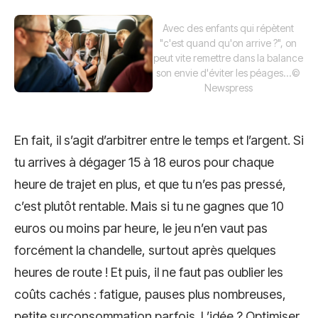
Avec des enfants qui répètent
"c'est quand qu'on arrive ?", on
peut vite remettre dans la balance
son envie d'éviter les péages...
©
Newspress
En fait, il s’agit d’arbitrer entre le temps et l’argent. Si
tu arrives à dégager 15 à 18 euros pour chaque
heure de trajet en plus, et que tu n’es pas pressé,
c’est plutôt rentable. Mais si tu ne gagnes que 10
euros ou moins par heure, le jeu n’en vaut pas
forcément la chandelle, surtout après quelques
heures de route ! Et puis, il ne faut pas oublier les
coûts cachés : fatigue, pauses plus nombreuses,
petite surconsommation parfois. L’idée ? Optimiser