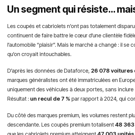
Un segment qui résiste… mais 
Les coupés et cabriolets n’ont pas totalement dispar
continuent de faire battre le cœur d’une clientèle fidèl
l’automobile “plaisir”. Mais le marché a changé : il se
qu’on croyait intouchables.
D’après les données de Dataforce,
26 078 voitures 
marques généralistes ont été immatriculées en Europe e
uniquement des véhicules à deux portes, sans inclure 
Résultat :
un recul de 7 %
par rapport à 2024, qui con
Du côté des marques premium, les volumes restent plus
descendante. Les coupés premium totalisent
48 363
que les cabriolets premium atteignent
47 003 unités