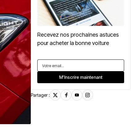
Recevez nos prochaines astuces
pour acheter la bonne voiture
Partager :