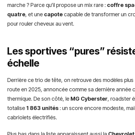
marche ? Parce qu’il propose un mix rare :
coffre spa
quatre
, et une
capote
capable de transformer un cr
pour rouler cheveux au vent.
Les sportives “pures” résiste
échelle
Derrière ce trio de tête, on retrouve des modèles plu
route en 2025, annoncée comme sa dernière année com
thermique. De son côté, le
MG Cyberster
, roadster 
totalise
1 863 unités
: un score encore modeste, mais 
cabriolets électrifiés.
Plus bas dans la liste apparaissent aussi la
Chevrolet