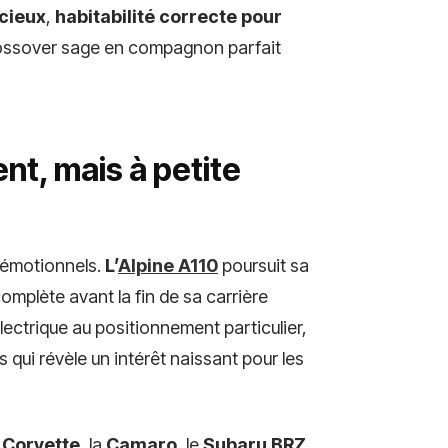
cieux
,
habitabilité correcte pour
ossover sage en compagnon parfait
nt, mais à petite
s émotionnels.
L’
Alpine A110
poursuit sa
plète avant la fin de sa carrière
électrique au positionnement particulier,
qui révèle un intérêt naissant pour les
 Corvette
, la
Camaro
, le
Subaru BRZ
,