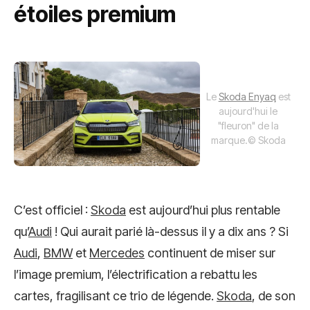
étoiles premium
Le
Skoda Enyaq
est
aujourd'hui le
"fleuron" de la
marque.
© Skoda
C’est officiel :
Skoda
est aujourd’hui plus rentable
qu’
Audi
! Qui aurait parié là-dessus il y a dix ans ? Si
Audi
,
BMW
et
Mercedes
continuent de miser sur
l’image premium, l’électrification a rebattu les
cartes, fragilisant ce trio de légende.
Skoda
, de son