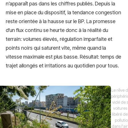
n’apparaît pas dans les chiffres publiés. Depuis la
mise en place du dispositif, la tendance congestion
reste orientée à la hausse sur le BP. La promesse
d’un flux continu se heurte donc à la réalité du
terrain: volumes élevés, régulation imparfaite et
points noirs qui saturent vite, même quand la
vitesse maximale est plus basse. Résultat: temps de
trajet allongés et irritations au quotidien pour tous.
Le rêve d
périphér
vidé de 
voitures
libéré de
polluti
dans l'ai