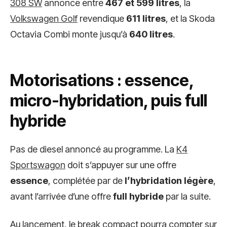
308 SW
annonce entre
467 et 599 litres
, la
Volkswagen Golf
revendique
611 litres
, et la Skoda
Octavia Combi monte jusqu’à
640 litres
.
Motorisations : essence,
micro-hybridation, puis full
hybride
Pas de diesel annoncé au programme. La
K4
Sportswagon
doit s’appuyer sur une offre
essence
, complétée par de
l’hybridation légère
,
avant l’arrivée d’une offre
full hybride
par la suite.
Au lancement, le break compact pourra compter sur