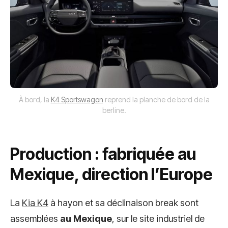
À bord, la
K4 Sportswagon
reprend la planche de bord de la
berline.
Production : fabriquée au
Mexique, direction l’Europe
La
Kia K4
à hayon et sa déclinaison break sont
assemblées
au Mexique
, sur le site industriel de