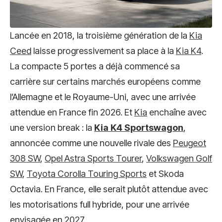
Lancée en 2018, la troisième génération de la
Kia
Ceed
laisse progressivement sa place à la
Kia K4
.
La compacte 5 portes a déjà commencé sa
carrière sur certains marchés européens comme
l’Allemagne et le Royaume-Uni, avec une arrivée
attendue en France fin 2026. Et
Kia
enchaîne avec
une version break : la
Kia K4 Sportswagon
,
annoncée comme une nouvelle rivale des
Peugeot
308 SW
,
Opel Astra Sports Tourer
,
Volkswagen Golf
SW
,
Toyota Corolla Touring Sports
et Skoda
Octavia. En France, elle serait plutôt attendue avec
les motorisations full hybride, pour une arrivée
envisagée en 2027.