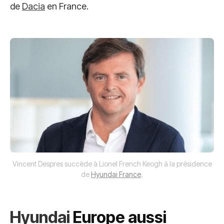
de
Dacia
en France.
Vincent Despres succède à Lionel French Keogh à la présidence
de
Hyundai France
.
Hyundai
Europe aussi