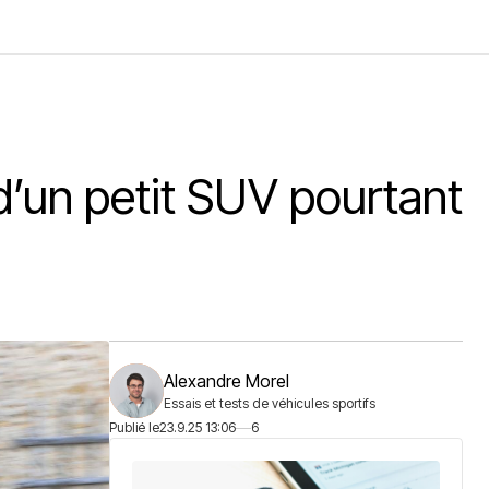
’un petit SUV pourtant
Alexandre Morel
Essais et tests de véhicules sportifs
Publié le
23.9.25 13:06
6