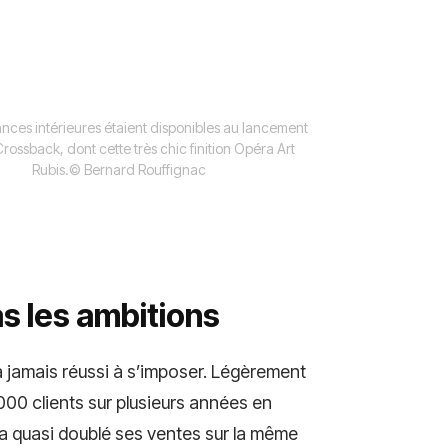
nces intérieures étaient disponibles au lancement
rossback, dont cette très chic finition Opéra Art
Rubis.
© Bernard Rouffignac
as les ambitions
a jamais réussi à s’imposer. Légèrement
000 clients sur plusieurs années en
, a quasi doublé ses ventes sur la même