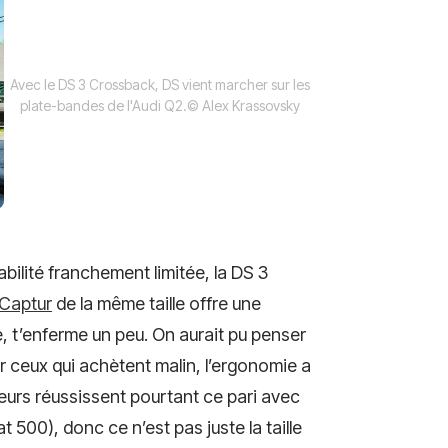
Avec le DS 3 Crossback, DS vient marcher sur les
plate-bandes de l'Audi Q2.
© Alex Krassovsky
tabilité franchement limitée, la DS 3
 Captur
de la même taille offre une
le, t’enferme un peu. On aurait pu penser
ur ceux qui achètent malin, l’ergonomie a
eurs réussissent pourtant ce pari avec
at 500), donc ce n’est pas juste la taille