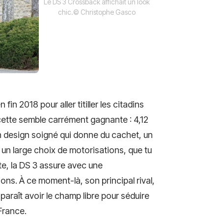
Le DS 3 Crossback affichait un look
chic.
© Christophe Gasco
fin 2018 pour aller titiller les citadins
ecette semble carrément gagnante : 4,12
un design soigné qui donne du cachet, un
t un large choix de motorisations, que tu
te, la DS 3 assure avec une
ons. À ce moment-là, son principal rival,
paraît avoir le champ libre pour séduire
 France.