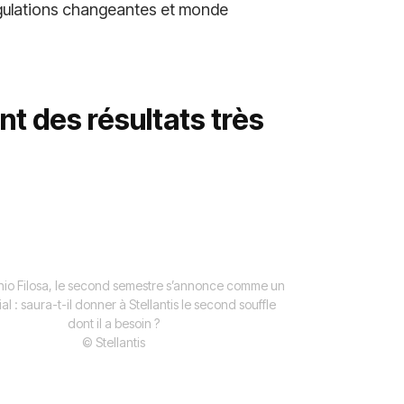
égulations changeantes et monde
t des résultats très
nio Filosa, le second semestre s’annonce comme un
ial : saura-t-il donner à Stellantis le second souffle
dont il a besoin ?
© Stellantis