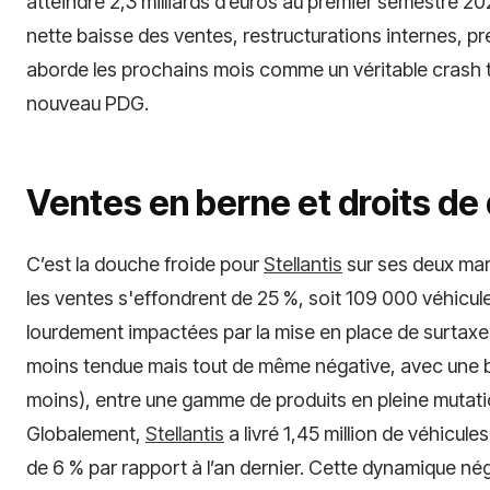
atteindre 2,3 milliards d’euros au premier semestre 202
nette baisse des ventes, restructurations internes, pr
aborde les prochains mois comme un véritable crash t
nouveau PDG.
Ventes en berne et droits de
C’est la douche froide pour
Stellantis
sur ses deux mar
les ventes s'effondrent de 25 %, soit 109 000 véhicul
lourdement impactées par la mise en place de surtaxes
moins tendue mais tout de même négative, avec une b
moins), entre une gamme de produits en pleine mutati
Globalement,
Stellantis
a livré 1,45 million de véhicul
de 6 % par rapport à l’an dernier. Cette dynamique né