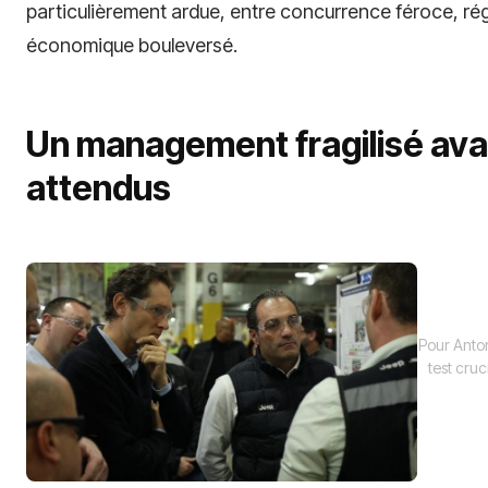
particulièrement ardue, entre concurrence féroce, r
économique bouleversé.
Un management fragilisé avan
attendus
Pour Anto
test cruc