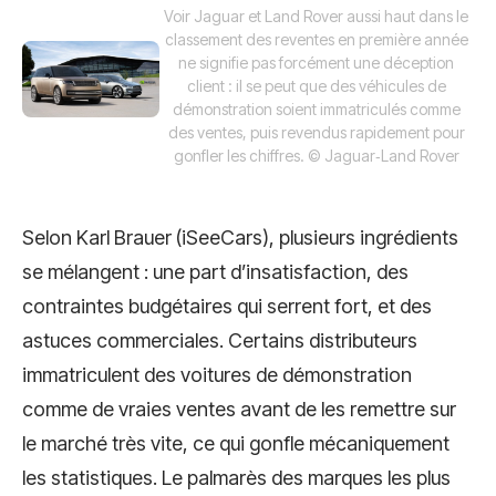
Voir Jaguar et Land Rover aussi haut dans le
classement des reventes en première année
ne signifie pas forcément une déception
client : il se peut que des véhicules de
démonstration soient immatriculés comme
des ventes, puis revendus rapidement pour
gonfler les chiffres.
© Jaguar‑Land Rover
Selon Karl Brauer (iSeeCars), plusieurs ingrédients
se mélangent : une part d’insatisfaction, des
contraintes budgétaires qui serrent fort, et des
astuces commerciales. Certains distributeurs
immatriculent des voitures de démonstration
comme de vraies ventes avant de les remettre sur
le marché très vite, ce qui gonfle mécaniquement
les statistiques. Le palmarès des marques les plus