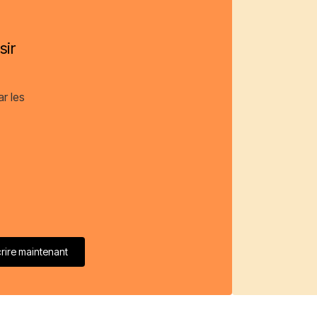
sir
ar les