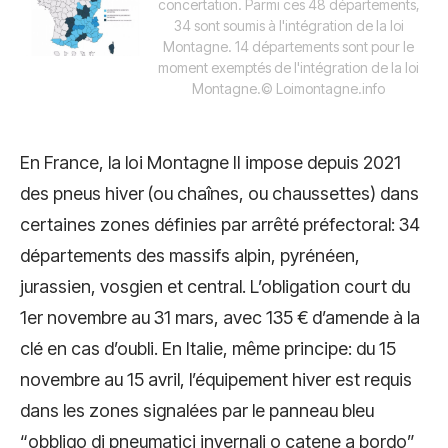
concertation. Parmi ces 48 départements,
34 sont soumis à l'intégration de la loi
Montagne. 14 départements sont pour le
moment exemptés de l'intégration de la loi
Montagne.
© Loimontagne.info
En France, la loi Montagne II impose depuis 2021
des pneus hiver (ou chaînes, ou chaussettes) dans
certaines zones définies par arrêté préfectoral: 34
départements des massifs alpin, pyrénéen,
jurassien, vosgien et central. L’obligation court du
1er novembre au 31 mars, avec 135 € d’amende à la
clé en cas d’oubli. En Italie, même principe: du 15
novembre au 15 avril, l’équipement hiver est requis
dans les zones signalées par le panneau bleu
“obbligo di pneumatici invernali o catene a bordo”