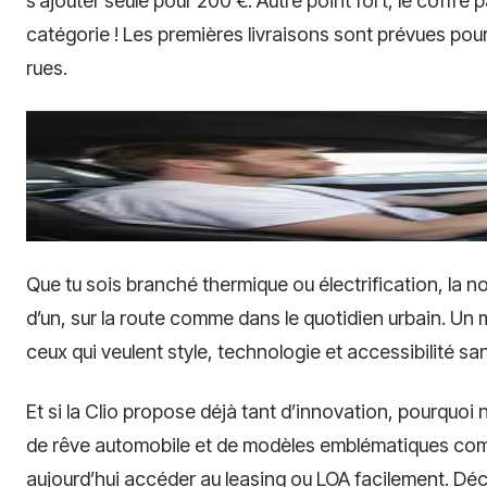
s’ajouter seule pour 200 €. Autre point fort, le coffre 
catégorie ! Les premières livraisons sont prévues pour b
rues.
Que tu sois branché thermique ou électrification, la no
d’un, sur la route comme dans le quotidien urbain. Un
ceux qui veulent style, technologie et accessibilité s
Et si la Clio propose déjà tant d’innovation, pourquoi
de rêve automobile et de modèles emblématiques co
aujourd’hui accéder au leasing ou LOA facilement. Déco