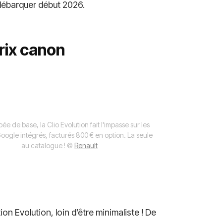
débarquer début 2026.
prix canon
ée de base, la Clio Evolution fait l'impasse sur les
oogle intégrés, facturés 800 € en option. La seule
au catalogue !
©
Renault
ion Evolution, loin d’être minimaliste ! De