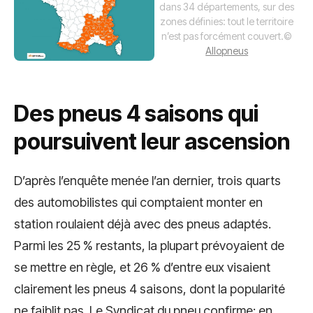
dans 34 départements, sur des
zones définies: tout le territoire
n’est pas forcément couvert.
©
Allopneus
Des pneus 4 saisons qui
poursuivent leur ascension
D’après l’enquête menée l’an dernier, trois quarts
des automobilistes qui comptaient monter en
station roulaient déjà avec des pneus adaptés.
Parmi les 25 % restants, la plupart prévoyaient de
se mettre en règle, et 26 % d’entre eux visaient
clairement les pneus 4 saisons, dont la popularité
ne faiblit pas. Le Syndicat du pneu confirme: en