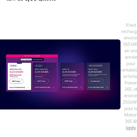
Il faut
recharg
enviro
385 kW
en un
année
pour
rentabili
le forfai
Power
365, e
enviro
250 kW
pour l
Motio
365.
©
Ionity