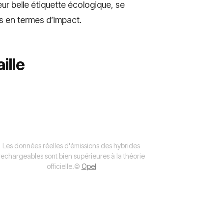
ur belle étiquette écologique, se
 en termes d’impact.
ille
Les données réelles d'émissions des hybrides
rechargeables sont bien supérieures à la théorie
officielle.
©
Opel