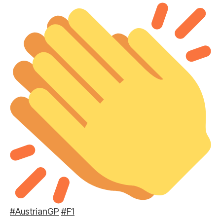
#AustrianGP
#F1