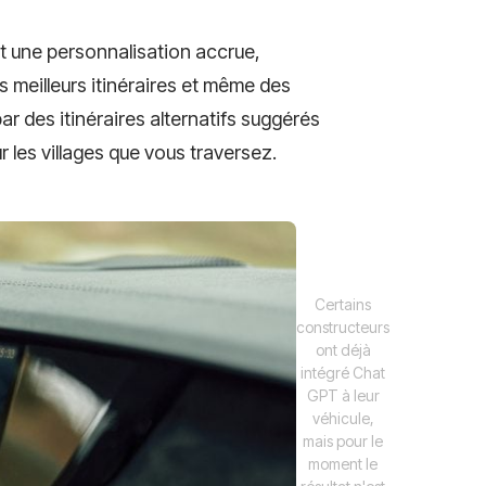
t une personnalisation accrue,
 meilleurs itinéraires et même des
 des itinéraires alternatifs suggérés
r les villages que vous traversez.
Certains
constructeurs
ont déjà
intégré Chat
GPT à leur
véhicule,
mais pour le
moment le