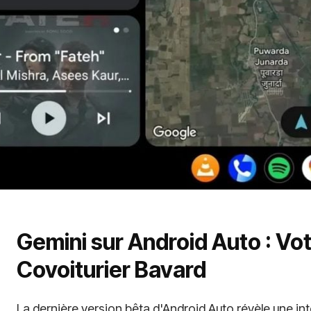
Gemini sur Android Auto : V
Covoiturier Bavard
La dernière version bêta d'Android Auto révèle une in