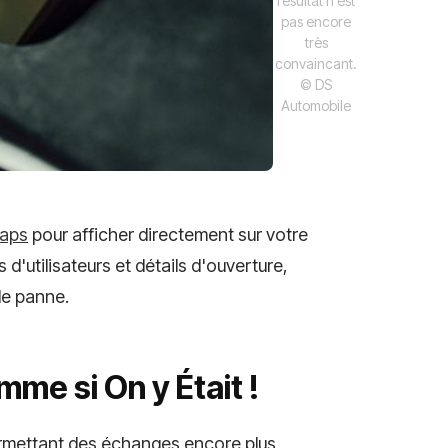
résultat n'est
pas encore
très
convaincant.
© DS
Automobile
aps
pour afficher directement sur votre
d'utilisateurs et détails d'ouverture,
de panne.
mme si On y Était !
ermettant des échanges encore plus