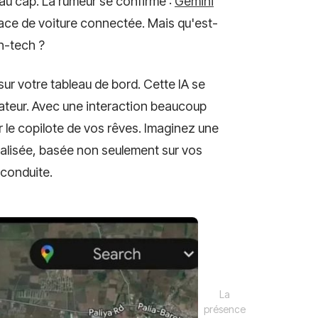
au cap. La rumeur se confirme :
Gemini
ace de voiture connectée. Mais qu'est-
gh-tech ?
r votre tableau de bord. Cette IA se
sateur. Avec une interaction beaucoup
r le copilote de vos rêves. Imaginez une
alisée, basée non seulement sur vos
conduite.
La
présence