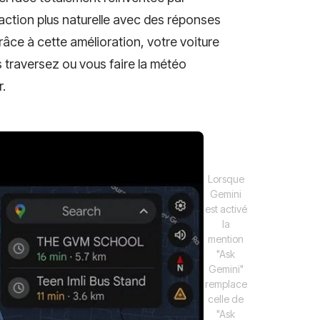
raction plus naturelle avec des réponses
râce à cette amélioration, votre voiture
s traversez ou vous faire la météo
.
Lorsque
Gemini
est activé
la
mention
"Ask
Gemini"
remplace
celle de
"Ask