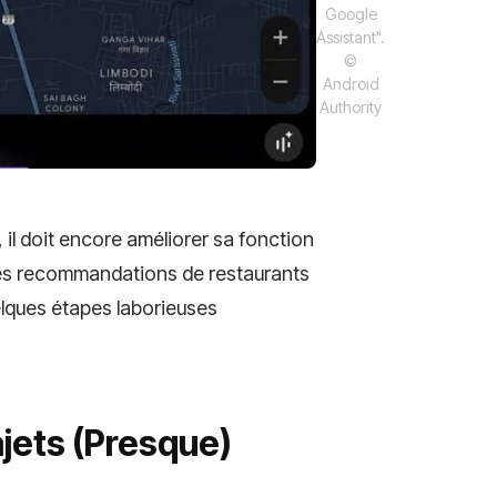
Google
Assistant".
©
Android
Authority
il doit encore améliorer sa fonction
 des recommandations de restaurants
elques étapes laborieuses
jets (Presque)