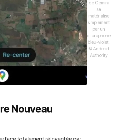
de Gemini
se
matérialise
simplement
par un
microphone
bleu-violet.
© Android
Authority
otre Nouveau
terface totalement réinventée par