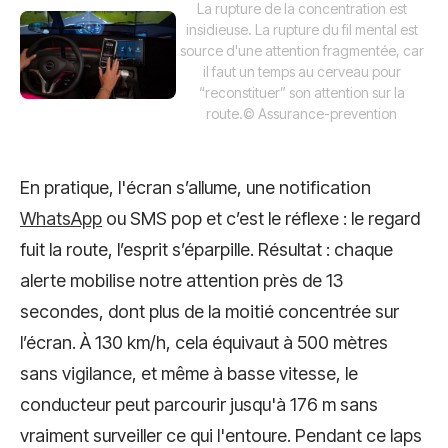
La rupture de la concentration est
insidieuse. La rupture du fil mental est
source d'une attention fragmentée, car
il faut un temps au cerveau pour
“reconstituer” son attention sur la
route.
© Assurance-prevention
En pratique, l'écran s’allume, une notification
WhatsApp
ou SMS pop et c’est le réflexe : le regard
fuit la route, l’esprit s’éparpille. Résultat : chaque
alerte mobilise notre attention près de 13
secondes, dont plus de la moitié concentrée sur
l’écran. À 130 km/h, cela équivaut à 500 mètres
sans vigilance, et même à basse vitesse, le
conducteur peut parcourir jusqu'à 176 m sans
vraiment surveiller ce qui l'entoure. Pendant ce laps