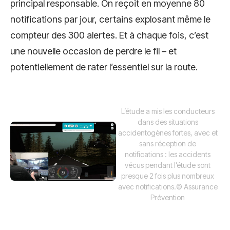
principal responsable. On reçoit en moyenne 80
notifications par jour, certains explosant même le
compteur des 300 alertes. Et à chaque fois, c’est
une nouvelle occasion de perdre le fil – et
potentiellement de rater l’essentiel sur la route.
L’étude a mis les conducteurs
dans des situations
accidentogènes fortes, avec et
sans réception de
notifications : les accidents
vécus pendant l’étude sont
presque 2 fois plus nombreux
avec notifications.
© Assurance
Prévention