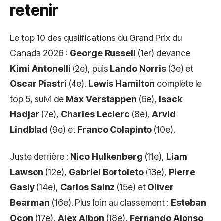
retenir
Le top 10 des qualifications du Grand Prix du
Canada 2026 :
George Russell
(1er) devance
Kimi Antonelli
(2e), puis
Lando Norris
(3e) et
Oscar Piastri
(4e).
Lewis Hamilton
complète le
top 5, suivi de
Max Verstappen
(6e),
Isack
Hadjar
(7e),
Charles Leclerc
(8e),
Arvid
Lindblad
(9e) et
Franco Colapinto
(10e).
Juste derrière :
Nico Hulkenberg
(11e),
Liam
Lawson
(12e),
Gabriel Bortoleto
(13e),
Pierre
Gasly
(14e),
Carlos Sainz
(15e) et
Oliver
Bearman
(16e). Plus loin au classement :
Esteban
Ocon
(17e),
Alex Albon
(18e),
Fernando Alonso