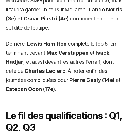
Mercedes AMG
pourraient mettre l’ambiance, mais
il faudra garder un œil sur
McLaren
:
Lando Norris
(3e) et Oscar Piastri (4e)
confirment encore la
solidité de l’équipe.
Derrière,
Lewis Hamilton
complète le top 5, en
terminant devant
Max Verstappen
et
Isack
Hadjar
, et aussi devant les autres
Ferrari
, dont
celle de
Charles Leclerc
. À noter enfin des
journées compliquées pour
Pierre Gasly (14e)
et
Esteban Ocon (17e)
.
Le fil des qualifications : Q1,
Q2, Q3