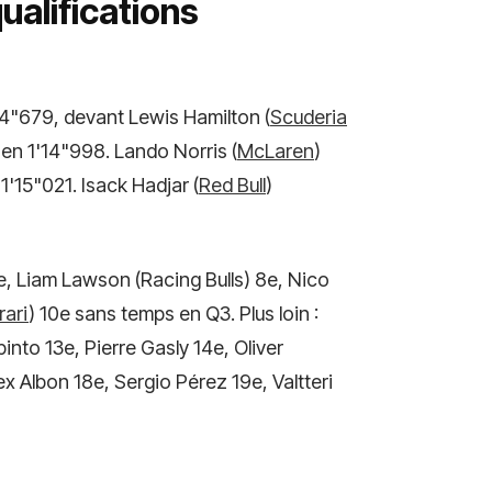
alifications
'14"679, devant Lewis Hamilton (
Scuderia
 en 1'14"998. Lando Norris (
McLaren
)
 1'15"021. Isack Hadjar (
Red Bull
)
7e, Liam Lawson (Racing Bulls) 8e, Nico
rari
) 10e sans temps en Q3. Plus loin :
into 13e, Pierre Gasly 14e, Oliver
 Albon 18e, Sergio Pérez 19e, Valtteri