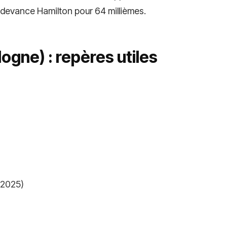
: il devance Hamilton pour 64 millièmes.
logne) : repères utiles
n 2025)