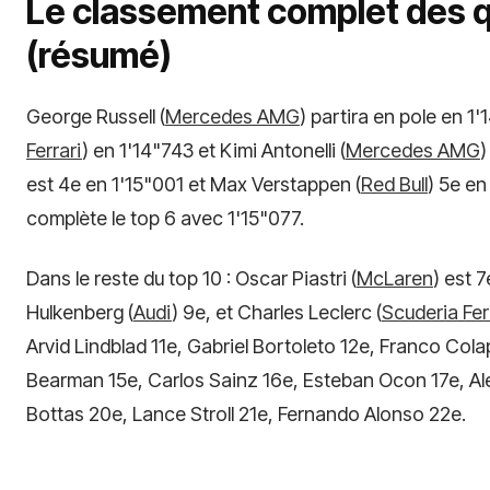
Le classement complet des qu
(résumé)
George Russell (
Mercedes AMG
) partira en pole en 1
Ferrari
) en 1'14"743 et Kimi Antonelli (
Mercedes AMG
)
est 4e en 1'15"001 et Max Verstappen (
Red Bull
) 5e en
complète le top 6 avec 1'15"077.
Dans le reste du top 10 : Oscar Piastri (
McLaren
) est 
Hulkenberg (
Audi
) 9e, et Charles Leclerc (
Scuderia Fer
Arvid Lindblad 11e, Gabriel Bortoleto 12e, Franco Colap
Bearman 15e, Carlos Sainz 16e, Esteban Ocon 17e, Alex
Bottas 20e, Lance Stroll 21e, Fernando Alonso 22e.