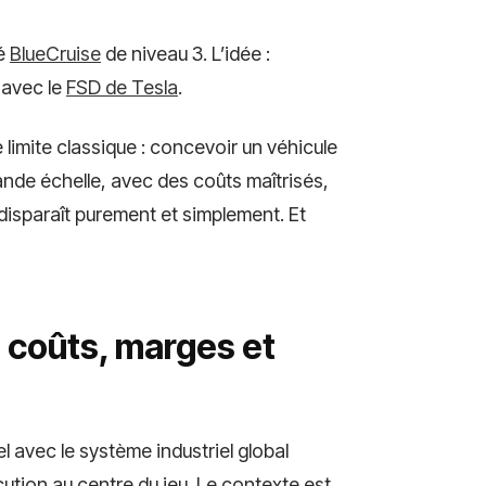
lé
BlueCruise
de niveau 3. L’idée :
 avec le
FSD de Tesla
.
 limite classique : concevoir un véhicule
ande échelle, avec des coûts maîtrisés,
, disparaît purement et simplement. Et
: coûts, marges et
el avec le système industriel global
écution au centre du jeu. Le contexte est