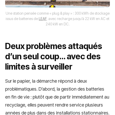
Une station pensée comme « plug & play » : 300 kWh de stockage
issus de batteries de
LEAF
, avec recharge jusqu’à 22 kW en AC et
240 kW en DC.
Deux problèmes attaqués
d’un seul coup… avec des
limites à surveiller
Sur le papier, la démarche répond à deux
problématiques. D’abord, la gestion des batteries
en fin de vie : plutôt que de partir immédiatement au
recyclage, elles peuvent rendre service plusieurs
années de plus dans des installations stationnaires.