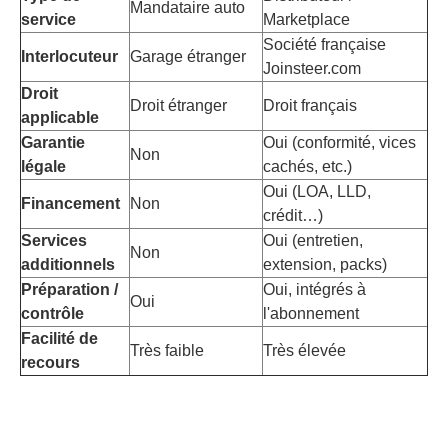
Mandataire auto
service
Marketplace
Société française
Interlocuteur
Garage étranger
Joinsteer.com
Droit
Droit étranger
Droit français
applicable
Garantie
Oui (conformité, vices
Non
légale
cachés, etc.)
Oui (LOA, LLD,
Financement
Non
crédit…)
Services
Oui (entretien,
Non
additionnels
extension, packs)
Préparation /
Oui, intégrés à
Oui
contrôle
l'abonnement
Facilité de
Très faible
Très élevée
recours